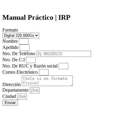
Manual Práctico | IRP
Formato
Nombre
Apellido
Nro. De Teléfono
Nro. De C.I
Nro. De RUC y Razón social
Correo Electrónico
Dirección
Departamento
Ciudad
Enviar