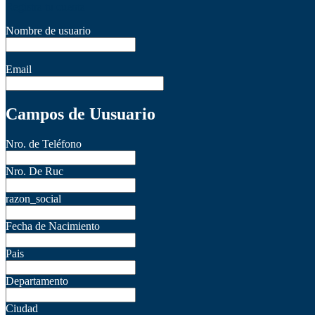
Registra tu cuenta
Nombre de usuario
Email
Campos de Uusuario
Nro. de Teléfono
Nro. De Ruc
razon_social
Fecha de Nacimiento
Pais
Departamento
Ciudad