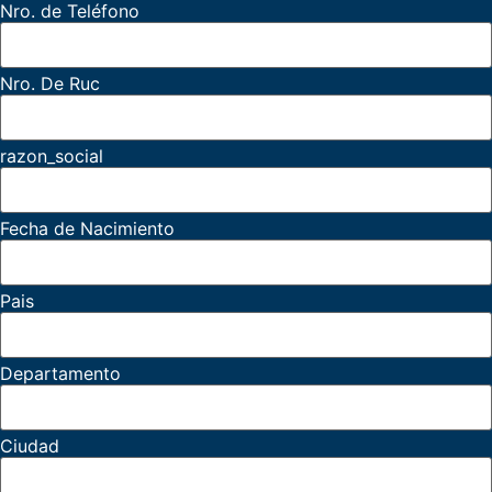
Nro. de Teléfono
Nro. De Ruc
razon_social
Fecha de Nacimiento
Pais
Departamento
Ciudad